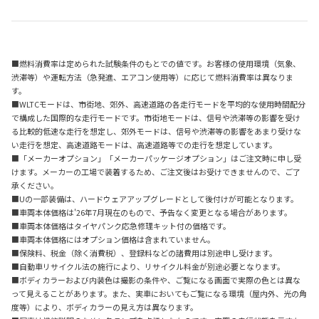
■燃料消費率は定められた試験条件のもとでの値です。お客様の使用環境（気象、
渋滞等）や運転方法（急発進、エアコン使用等）に応じて燃料消費率は異なりま
す。
■WLTCモードは、市街地、郊外、高速道路の各走行モードを平均的な使用時間配分
で構成した国際的な走行モードです。市街地モードは、信号や渋滞等の影響を受け
る比較的低速な走行を想定し、郊外モードは、信号や渋滞等の影響をあまり受けな
い走行を想定、高速道路モードは、高速道路等での走行を想定しています。
■「メーカーオプション」「メーカーパッケージオプション」はご注文時に申し受
けます。メーカーの工場で装着するため、ご注文後はお受けできませんので、ご了
承ください。
■Uの一部装備は、ハードウェアアップグレードとして後付けが可能となります。
■車両本体価格は'26年7月現在のもので、予告なく変更となる場合があります。
■車両本体価格はタイヤパンク応急修理キット付の価格です。
■車両本体価格にはオプション価格は含まれていません。
■保険料、税金（除く消費税）、登録料などの諸費用は別途申し受けます。
■自動車リサイクル法の施行により、リサイクル料金が別途必要となります。
■ボディカラーおよび内装色は撮影の条件や、ご覧になる画面で実際の色とは異な
って見えることがあります。また、実車においてもご覧になる環境（屋内外、光の角
度等）により、ボディカラーの見え方は異なります。