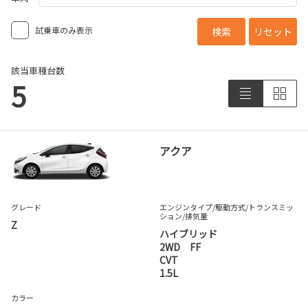
試乗車のみ表示
検索
リセット
該当車種台数
5
アクア
グレード
エンジンタイプ
/駆動方式/
トランスミッ
ション
/排気量
Z
ハイブリッド
2WD FF
CVT
1.5L
カラー