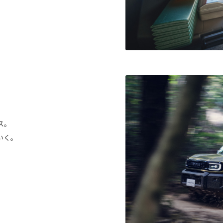
ス。
いく。