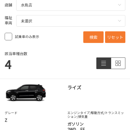
店舗
福祉
車両
試乗車のみ表示
検索
リセット
該当車種台数
4
ライズ
グレード
エンジンタイプ
/駆動方式/
トランスミッ
ション
/排気量
Z
ガソリン
2WD FF