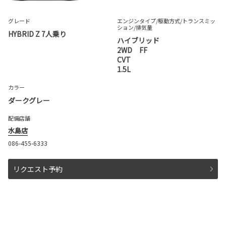
グレード
エンジンタイプ
/駆動方式/
トランスミッ
ション
/排気量
HYBRID Z 7人乗り
ハイブリッド
2WD FF
CVT
1.5L
カラー
ダークグレー
配備店舗
水島店
086-455-6333
リクエスト予約