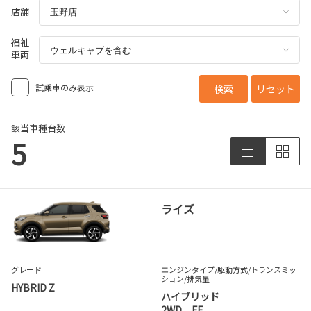
店舗
福祉
車両
試乗車のみ表示
検索
リセット
該当車種台数
5
ライズ
グレード
エンジンタイプ
/駆動方式/
トランスミッ
ション
/排気量
HYBRID Z
ハイブリッド
2WD FF