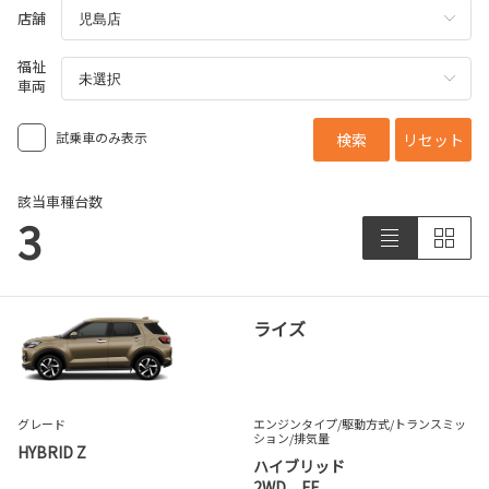
店舗
福祉
車両
試乗車のみ表示
検索
リセット
該当車種台数
3
ライズ
グレード
エンジンタイプ
/駆動方式/
トランスミッ
ション
/排気量
HYBRID Z
ハイブリッド
2WD FF