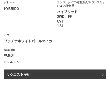
グレード
エンジンタイプ
/駆動方式/
トランスミッ
ション
/排気量
HYBRID X
ハイブリッド
2WD FF
CVT
1.5L
カラー
プラチナホワイトパールマイカ
配備店舗
児島店
086-473-2201
リクエスト予約