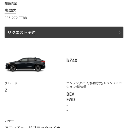
配備店舗
高屋店
086-272-7788
リクエスト予約
bZ4X
グレード
エンジンタイプ
/駆動方式/
トランスミッ
ション
/排気量
Z
BEV
FWD
-
-
カラー