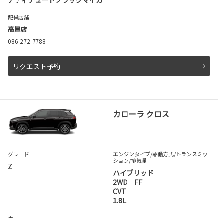
アティチュードブラックマイカ
配備店舗
高屋店
086-272-7788
リクエスト予約
カローラ クロス
グレード
エンジンタイプ
/駆動方式/
トランスミッ
ション
/排気量
Z
ハイブリッド
2WD FF
CVT
1.8L