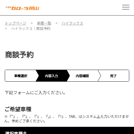
トップページ
車種一覧
ハイラックス
ハイラックス｜商談予約
商談予約
車種選択
内容入力
内容確認
完了
下記フォームにご入力ください。
ご希望車種
※『”』、『"』、『'』、『,』、『?』、TAB、はシステム上入力いただけませ
ん。予めご了承ください。
選択車種名