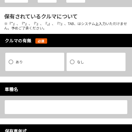
保有されているクルマについて
※『”』、『"』、『'』、『,』、『?』、TAB、はシステム上入力いただけませ
ん。予めご了承ください。
クルマの有無
必須
あり
なし
車種名
保有車年式