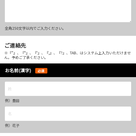
全角250文字以内でご入力ください。
ご連絡先
※『”』、『"』、『'』、『,』、『?』、TAB、はシステム上入力いただけませ
ん。予めご了承ください。
お名前(漢字)
必須
例）豊田
例）花子