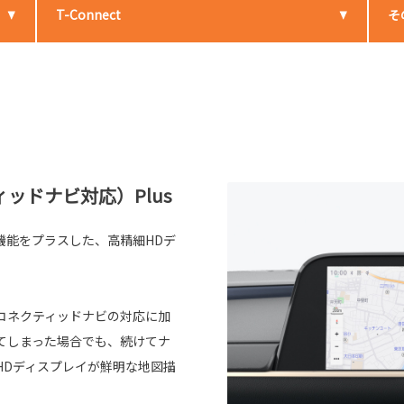
T-Connect
そ
ッドナビ対応）Plus
機能をプラスした、高精細HDデ
コネクティッドナビの対応に加
てしまった場合でも、続けてナ
HDディスプレイが鮮明な地図描