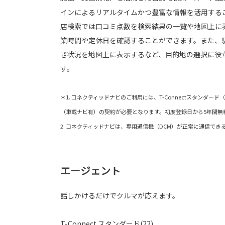
インによるリアルタイムかつ豊富な情報を活用する
店検索では口コミ点数を検索結果の一覧や地図上に
業時間や定休日を確認することができます。また、
き状況を地図上に表示するなど、目的地の選択に役
す。
＊1. コネクティッドナビのご利用には、T-Connectスタンダー
（車載ナビ有）の契約が必要となります。初度登録日から5年間無
2. コネクティッドナビは、専用通信機（DCM）が正常に通信で
エージェント
話しかけるだけでクルマが応えます。
T-Connect スタンダード(22)