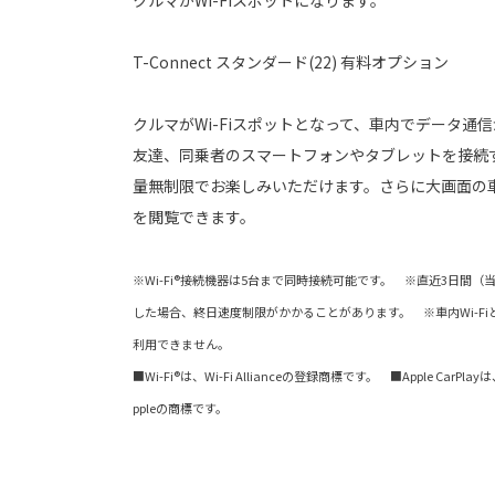
クルマがWi-Fiスポットになります。
T-Connect スタンダード(22) 有料オプション
クルマがWi-Fiスポットとなって、車内でデータ通
友達、同乗者のスマートフォンやタブレットを接続
量無制限でお楽しみいただけます。さらに大画面の車
を閲覧できます。
※Wi-Fi®接続機器は5台まで同時接続可能です。 ※直近3日間（
した場合、終日速度制限がかかることがあります。 ※車内Wi-FiとAp
利用できません。
■Wi-Fi®は、Wi-Fi Allianceの登録商標です。 ■Apple Ca
ppleの商標です。