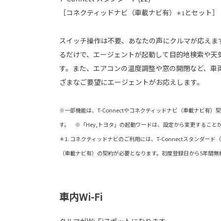
［コネクティッドナビ（車載ナビ有）
とセット］
＊1
スイッチ操作は不要、あなたの声にクルマが応えます
るだけで、エージェントが起動して目的地検索や天
す。また、エアコンの温度調整や窓の開閉など、車
ざまなご要望にエージェントがお応えします。
※一部機能は、T-Connectやコネクティッドナビ（車載ナビ有
す。 ※「Hey,トヨタ」の起動ワードは、設定から変更すること
＊1. コネクティッドナビのご利用には、T-Connectスタンダー
（車載ナビ有）の契約が必要となります。初度登録日から5年間無
車内Wi-Fi