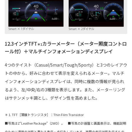
12.3インチTFT
カラーメーター（メーター照度コントロ
＊1
ール付）＋マルチインフォメーションディスプレイ
4つのテイスト（Casual/Smart/Tough/Sporty）と3つのレイアウ
トの中から、好みに合わせて表示を変えられるメーター。マルチ
インフォメーションディスプレイは、同時に複数の情報が見られ
るよう、左/中央/右の3種類を表示します。また、メーターリング
はサテンメッキ調とし、デザイン性を高めました。
＊ 1. TFT［薄膜トランジスタ］：Thin Film Transistor
■写真はZ“Leather Package”（2WD）。 ■写真の計器盤と画面表示は、機能説明
のために通常の状態と異なる表示・点灯をしています。実際の走行状態を示すもの