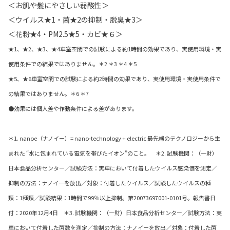
＜お肌や髪にやさしい弱酸性＞
＜ウイルス★1・菌★2の抑制・脱臭★3＞
＜花粉★4・PM2.5★5・カビ★６＞
★1、★2、★3、★4車室空間での試験による約1時間の効果であり、実使用環境・実
使用条件での結果ではありません。＊2 ＊3 ＊4 ＊5
★5、★6車室空間での試験による約2時間の効果であり、実使用環境・実使用条件で
の結果ではありません。＊6 ＊7
●効果には個人差や作動条件による差があります。
＊1. nanoe（ナノイー）= nano-technology + electric 最先端のテクノロジーから生
まれた “水に包まれている電気を帯びたイオン”のこと。 ＊2. 試験機関：（一財）
日本食品分析センター／試験方法：実車において付着したウイルス感染価を測定／
抑制の方法：ナノイーを放出／対象：付着したウイルス／試験したウイルスの種
類：1種類／試験結果：1時間で99％以上抑制。第20073697001-0101号。報告書日
付：2020年12月4日 ＊3. 試験機関：（一財）日本食品分析センター／試験方法：実
車において付着した菌数を測定／抑制の方法：ナノイーを放出／対象：付着した菌