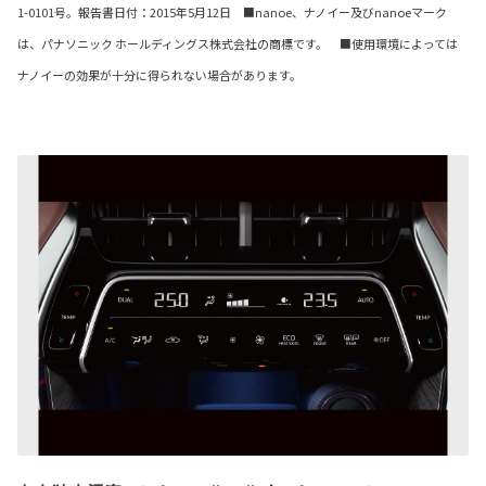
1-0101号。報告書日付：2015年5月12日 ■nanoe、ナノイー及びnanoeマーク
は、パナソニック ホールディングス株式会社の商標です。 ■使用環境によっては
ナノイーの効果が十分に得られない場合があります。