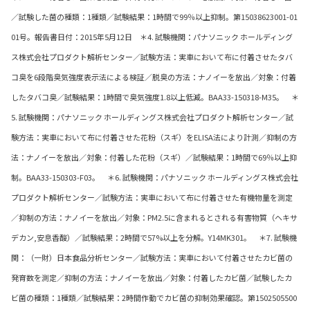
／試験した菌の種類：1種類／試験結果：1時間で99％以上抑制。第15038623001-01
01号。報告書日付：2015年5月12日 ＊4. 試験機関：パナソニック ホールディング
ス株式会社プロダクト解析センター／試験方法：実車において布に付着させたタバ
コ臭を6段階臭気強度表示法による検証／脱臭の方法：ナノイーを放出／対象：付着
したタバコ臭／試験結果：1時間で臭気強度1.8以上低減。BAA33-150318-M35。 ＊
5. 試験機関：パナソニック ホールディングス株式会社プロダクト解析センター／試
験方法：実車において布に付着させた花粉（スギ）をELISA法により計測／抑制の方
法：ナノイーを放出／対象：付着した花粉（スギ）／試験結果：1時間で69％以上抑
制。BAA33-150303-F03。 ＊6. 試験機関：パナソニック ホールディングス株式会社
プロダクト解析センター／試験方法：実車において布に付着させた有機物量を測定
／抑制の方法：ナノイーを放出／対象：PM2.5に含まれるとされる有害物質（ヘキサ
デカン,安息香酸）／試験結果：2時間で57%以上を分解。Y14MK301。 ＊7. 試験機
関：（一財）日本食品分析センター／試験方法：実車において付着させたカビ菌の
発育数を測定／抑制の方法：ナノイーを放出／対象：付着したカビ菌／試験したカ
ビ菌の種類：1種類／試験結果：2時間作動でカビ菌の抑制効果確認。第1502505500