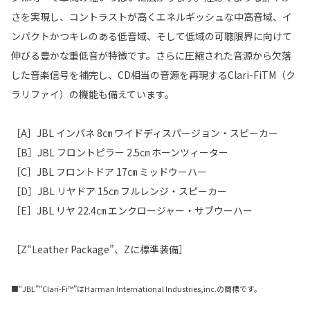
さを実現し、コントラストが高くエネルギッシュな中高音域、イ
ンパクトかつキレのある低音域、そして低域の可聴限界に向けて
伸びる豊かな重低音が特徴です。さらに圧縮された音源から欠落
した音楽信号を補完し、CD相当の音源を再現するClari-FiTM（ク
ラリファイ）の機能も備えています。
［A］JBL インパネ 8㎝ ワイドディスパージョン・スピーカー
［B］JBL フロントピラー 2.5㎝ ホーンツィーター
［C］JBL フロントドア 17㎝ ミッドウーハー
［D］JBL リヤドア 15㎝ フルレンジ・スピーカー
［E］JBL リヤ 22.4㎝ エンクロージャー・サブウーハー
［Z“Leather Package”、Zに標準装備］
■“JBL”“Clari-Fi™”はHarman International Industries,inc.の商標です。